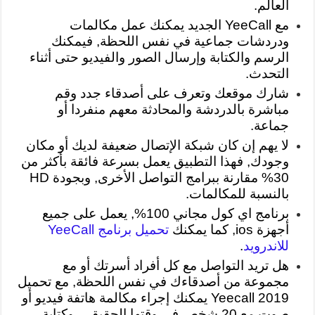
العالم.
مع YeeCall الجديد يمكنك عمل مكالمات
ودردشات جماعية في نفس اللحظة, فيمكنك
الرسم والكتابة وإرسال الصور والفيديو حتى أثناء
التحدث.
شارك موقعك وتعرف على أصدقاء جدد وقم
مباشرة بالدردشة والمحادثة معهم منفردا أو
جماعة.
لا يهم إن كان شبكة الإتصال ضعيفة لديك أو مكان
وجودك, فهذا التطبيق يعمل بسرعة فائقة بأكثر من
30% مقارنة ببرامج التواصل الأخرى, وبجودة HD
بالنسبة للمكالمات.
برنامج اي كول مجاني 100%, يعمل على جميع
أجهزة ios, كما يمكنك
تحميل برنامج YeeCall
للاندرويد
.
هل تريد التواصل مع كل أفراد أسرتك أو مع
مجموعة من أصدقاءك في نفس اللحظة, مع تحميل
Yeecall 2019 يمكنك إجراء مكالمة هاتفة فيديو أو
صوت مع 20 شخص في وقتها الحقيقي, وكتابة