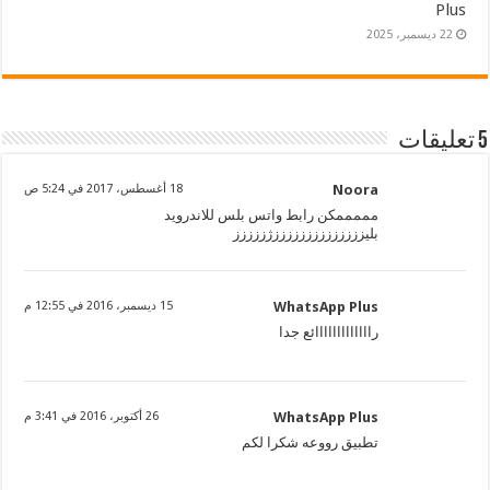
Plus
22 ديسمبر، 2025
5 تعليقات
Noora
18 أغسطس، 2017 في 5:24 ص
مممممكن رابط واتس بلس للاندرويد
بليززززززززززززززژززززز
WhatsApp Plus
15 ديسمبر، 2016 في 12:55 م
رااااااااااااائع جدا
WhatsApp Plus
26 أكتوبر، 2016 في 3:41 م
تطبيق رووعه شكرا لكم