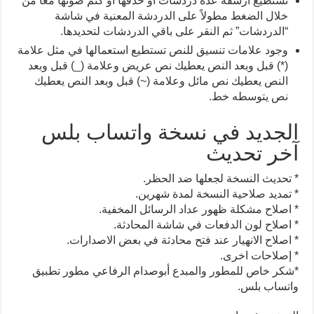
تستطيع أرشفة عدة دردشات أو حذفها أو كتم صوتها معاً من
خلال الضغط مطولاً على الدردشة المعنية في شاشة
“الدردشات” ثم النقر على باقي الدردشات لتحديدها.
وجود علامات تنسيق للنص تستطيع استعمالها في مثل علامة
(*) قبل وبعد النص يعطيك نص عريض وعلامة (_) قبل وبعد
النص يعطيك نص مائل وعلامة (~) قبل وبعد النص يعطيك
نص يتوسطه خط.
الجديد في نسخة واتساب بلس
آخر تحديث
* تحديث النسخة لجعلها ضد الحظر.
* تمديد صلاحية النسخة لمدة شهرين.
* اصلاح مشكلة ظهور عداد الرسائل المخفية.
* اصلاح لون الدفعات في شاشة المحادثة.
* اصلاح الانهيار عند فتح محادثة في بعض الاصدارات.
* إصلاحات اخرى.
*شكر خاص للمطور والمبدع أبوصدام الرفاعي مطور تطبيق
واتساب بلس.