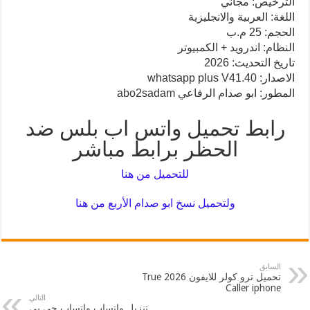
الترخيص: مجاني
اللغة: العربية والانجليزية
الحجم: 25 م.ب
النظام: اندرويد + الكمبيوتر
تاريخ التحديث: 2026
الاصدار: whatsapp plus V41.40
المطور: ابو صدام الرفاعي abo2sadam
رابط تحميل واتس اب بلس ضد
الحظر برابط مباشر
للتحميل من هنا
ولتحميل نسخ ابو صدام الأربع من هنا
السابق
تحميل ترو كولر للايفون 2026 True
Caller iphone
التالي
تنزيل واتساب واتساب جي بي