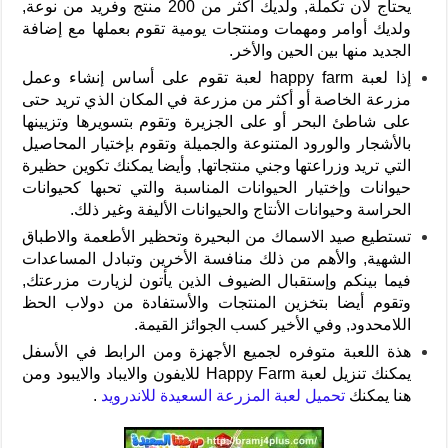
يحتاج لأن تكملة, ولديك أكثر من 200 منتج وفريد من نوعة,
ولديك أوامر ومهمات ومنتجات يومية تقوم بعملها مع إضافة
الجديد منها بين الحين والأخر.
إذا لعبة happy farm لعبة تقوم على أساس إنشاء وعمل
مزرعة الخاصة أو أكثر من مزرعة في المكان الذي تريد حتى
على شاطئ البحر أو على الجزيرة وتقوم بتسويرها وتزيينها
بالأشجار والورود المتنوعة والجميلة وتقوم بإختيار المحاصيل
التي تريد وزراعتها وجني منتجاتها, وأيضا يمكنك تكوين حظيرة
حيوانات وإختيار الحيوانات المناسبة والتي تحبها كحيوانات
الحراسة وحيوانات الأنتاج والحيوانات الأليفة وغير ذلك.
تستطيع صيد الاسماك من البحيرة وتحظير الأطعمة والاطباق
الشهية, والأهم من ذلك منافسة الأخرين وتبادل المساعدات
فيما بينكم وإستقبال الضيوف الذين يأتون لزيارت مزرعتك,
وتقوم أيضا بتخزين المنتجات والأستفادة من دولاب الحظ
اللامحدود, وفي الأخير كسب الجوائز القيمة.
هذة اللعبة متوفره لجميع الأجهزة ومن الرابط في الأسفل
يمكنك تنزيل لعبة Happy Farm للايفون والايباد والايبود ومن
هنا يمكنك
تحميل لعبة المزرعة السعيدة للاندرويد
.