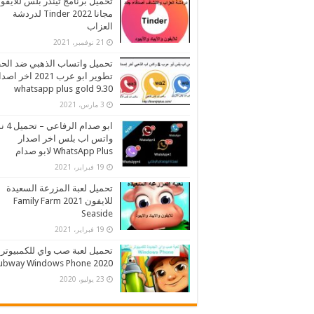
تحميل برنامج تيندر بلس للايفو
مجانا 2022 Tinder لدردشة
العزاب
21 نوفمبر، 2021
تحميل واتساب الذهبي ضد الح
تطوير ابو عرب 2021 اخر اص
whatsapp plus gold 9.30
3 مارس، 2021
ابو صدام ا
واتس اب بلس اخر اصدار
WhatsApp Plus لابو صدام
19 فبراير، 2021
تحميل لعبة المزرعة السعيدة
للايفون 2021 Family Farm
Seaside
19 فبراير، 2021
تحميل لعبة صب واي للكمبيوتر
2020 Subway Windows Phone
23 يوليو، 2020