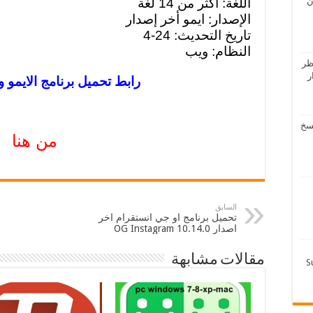
ن
اللغة: أكثر من 14 لغة
الإصدار: ايمو أخر إصدار
تاريخ التحديث: 24-4
النظام: ويب
ظر
دار
رابط تحميل برنامج الايمو و
لرفاعي – تحميل 4 نسخ
من هنا
السابق
تحميل برنامج او جي انستقرام اخر
اصدار OG Instagram 10.14.0
مقالات مشابهة