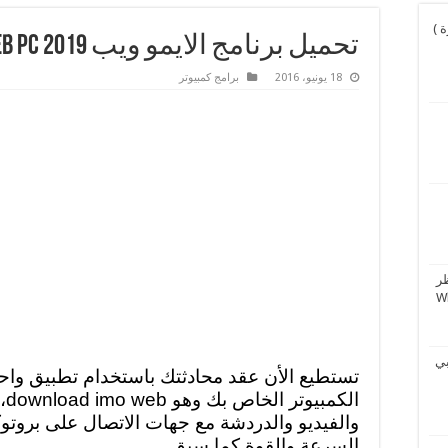
و نورة )
تحميل برنامج الايمو ويب 2019 Imo Web Pc
18 يونيو، 2016
برامج كمبيوتر
ر
بي
تستطيع الأن عقد محادثتك باستخدام تطبيق و
ال
والفيديو والدردشة مع جهات الاتصال على بروتو
السرعة والقوة كما سبق.