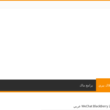
لاك بيري
برامج ماك