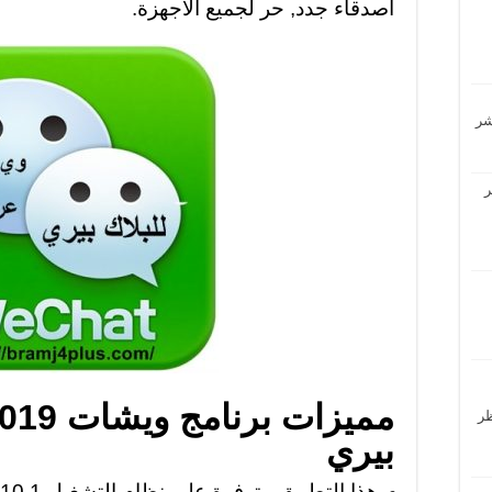
أصدقاء جدد, حر لجميع الأجهزة.
ر
حظر
بيري
هذا التطبيق متوفرة على نظام التشغيل blackberry 5، 6، 7، 10.1 أو أعلى.