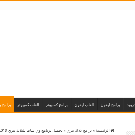
رويد
برامج ايفون
العاب ايفون
برامج كمبيوتر
العاب كمبيوتر
برامج ب
الرئيسية
»
برامج بلاك بيري
»
تحميل برنامج وي شات للبلاك بيري 2019 WeChat BlackBerry عربي