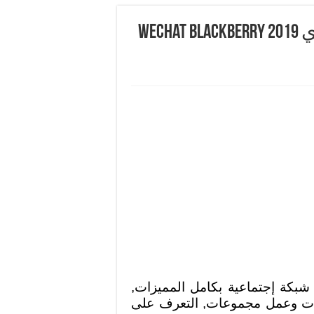
تحميل برنامج وي شات للبلاك بيري 2019 WeChat BlackBerry
بكة إجتماعية بكامل المميزات,
سلات وعمل مجموعات, التعرف على