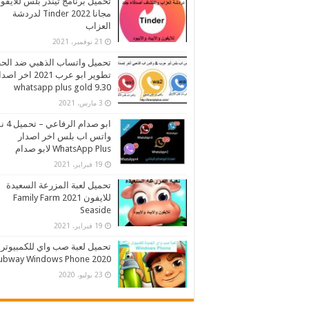
تحميل برنامج تيندر بلس للايفو
مجانا 2022 Tinder لدردشة
العزاب
21 نوفمبر، 2021
تحميل واتساب الذهبي ضد الح
تطوير ابو عرب 2021 اخر اص
whatsapp plus gold 9.30
3 مارس، 2021
ابو صدام ا
واتس اب بلس اخر اصدار
WhatsApp Plus لابو صدام
19 فبراير، 2021
تحميل لعبة المزرعة السعيدة
للايفون 2021 Family Farm
Seaside
19 فبراير، 2021
تحميل لعبة صب واي للكمبيوتر
2020 Subway Windows Phone
23 يوليو، 2020