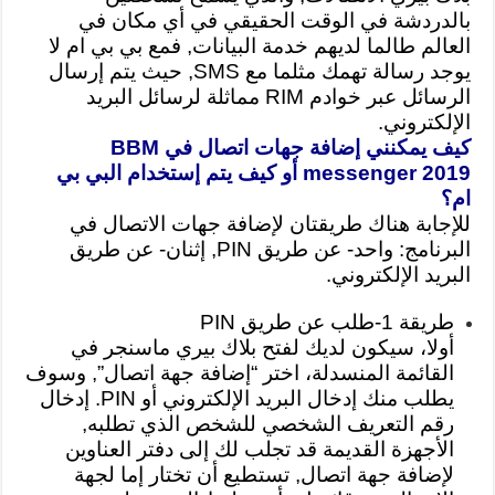
بالدردشة في الوقت الحقيقي في أي مكان في
العالم طالما لديهم خدمة البيانات, فمع بي بي ام لا
يوجد رسالة تهمك مثلما مع SMS, حيث يتم إرسال
الرسائل عبر خوادم RIM مماثلة لرسائل البريد
الإلكتروني.
كيف يمكنني إضافة جهات اتصال في BBM
messenger 2019 أو كيف يتم إستخدام البي بي
ام؟
للإجابة هناك طريقتان لإضافة جهات الاتصال في
البرنامج: واحد- عن طريق PIN, إثنان- عن طريق
البريد الإلكتروني.
طريقة 1-طلب عن طريق PIN
أولا، سيكون لديك لفتح بلاك بيري ماسنجر في
القائمة المنسدلة، اختر “إضافة جهة اتصال”, وسوف
يطلب منك إدخال البريد الإلكتروني أو PIN. إدخال
رقم التعريف الشخصي للشخص الذي تطلبه,
الأجهزة القديمة قد تجلب لك إلى دفتر العناوين
لإضافة جهة اتصال, تستطيع أن تختار إما لجهة