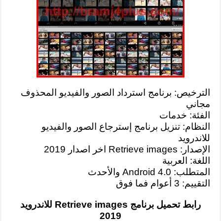
الترخيص: برنامج استرداد الصور والفيديو المحذوف
مجاني
الفئة: خدمات
النظام: تنزيل برنامج إسترجاع الصور والفيديو
للاندرويد
الإصدار: Retrieve images اخر اصدار 2019
اللغة: العربية
المتطلب: Android 4.0 والأحدث
التقييم: 3 أعوام فما فوق
رابط تحميل برنامج Retrieve images للاندرويد
2019