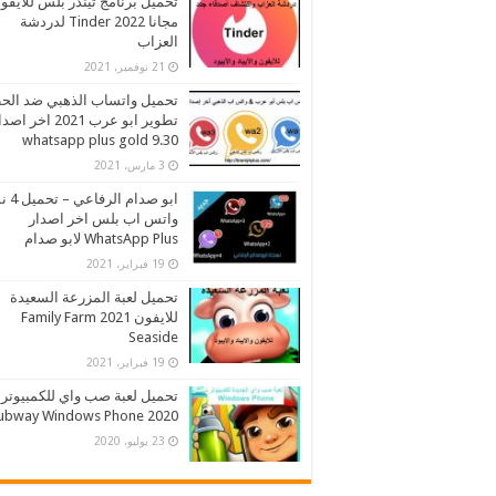
تحميل برنامج تيندر بلس للايفو
مجانا 2022 Tinder لدردشة
العزاب
21 نوفمبر، 2021
تحميل واتساب الذهبي ضد الح
تطوير ابو عرب 2021 اخر اص
whatsapp plus gold 9.30
3 مارس، 2021
ابو صدام ا
واتس اب بلس اخر اصدار
WhatsApp Plus لابو صدام
19 فبراير، 2021
تحميل لعبة المزرعة السعيدة
للايفون 2021 Family Farm
Seaside
19 فبراير، 2021
تحميل لعبة صب واي للكمبيوتر
2020 Subway Windows Phone
23 يوليو، 2020