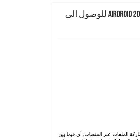
تحميل برنامج ايردرويد للايفون 2020 AirDroid للوصول الى
ركة الملفات عبر المنصات, أي فيما بين