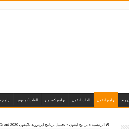
رويد
برامج ايفون
العاب ايفون
برامج كمبيوتر
العاب كمبيوتر
برامج ب
الرئيسية
»
برامج ايفون
»
تحميل برنامج ايردرويد للايفون 2020 AirDroid للوصول الى الملفات