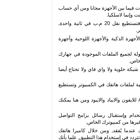
ت فيما بين الأجهزة مجانا ومن أي حساب
من خلال تحميل AirDroid يتم النقل بسرعة فائقة فتستطيع نقل 20 م.ب في ثانية واحدة,
.
ما في ذلك الأجهزة الذكية والأجهزة اللوحية وأجهزة
ولة لجميع الملفات الموجودة في جهازك
لخاص.
 شبكة خلوية ولا واي فاي ولا تحتاج أيضا
Ai عمل نسخة إحتياطية لملفات هاتفك في الكمبيوتر وتستطيع
دام وإستقبال رسائل برامج التواصل
غيرها من كمبيوترك الخاص.
 عندما يُفقد, ومن خلال كاميرا هاتفك
تتردد في إستخدام هذا التطبيق, علما بأنك