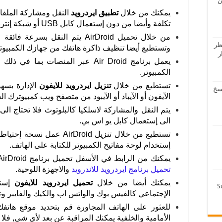
ن
يمكنك من خلال
تطبيق ايردرويد
النقل ومشاركة الملفا
تكلفة وأيضا من دون إستعمال كابل USB أو شبكة إنترنت وإنما لاسلكيا.
ظر
وتستطيع أيضا تنظيف ذاكرة هاتفك من جهازك الكمبيوتر
دار
يعمل برنامج Air Droid عبر المنصات ب
الكمبيوتر.
تستطيع من خلال
تنزيل ايردرويد
للايفون
الإدارة بسه
لرفاعي – تحميل 4 نسخ
الآيفون أو الآيباد أو الآيبود من متصفح ويب كمبيوترك ا
يتم النقل والمشاركة لاسلكيا كالبلوتوث فلا تحتاج الى
الى إستعمال كابل يو اس بي.
تستطيع من خلال تنزيل rDroid
إستخدام لوحة مفاتيح الكمبيوتر للكتابة على الهاتف.
يمكنك من الرابط في الأسفل تحميل برنامج AirDroid للايفون والايباد والايبود ومن هنا يمكنك
تحميل برنامج ايردرويد للاندرويد
والاجهزة اللوحية.
يمكنك أيضا من خلال
تحميل ايردرويد للايفون
إستخ
الإجتماعي كالفيس بوك والواتس اب والكيك والفايبر و
للعثور على الهاتف المجاورة قم بتحديد موقع هاتفك
الأمامية والخلفية يمكنك المراقبة عن بعد لأي شي, فلا 