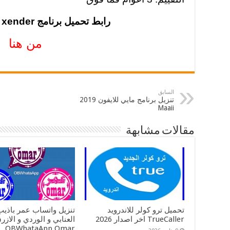
رابط تحميل برنامج xender للاندرويد 2019
من هنا
السابق
تنزيل برنامج مايي للايفون 2019
Maaii
مقالات مشابهة
تحميل ترو كولر للاندرويد
تنزيل واتساب عمر باذيب
TrueCaller اخر اصدار 2026
OBWhataApp Omar