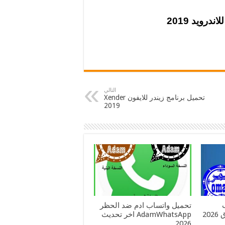
التالي
تحميل برنامج زيندر للايفون Xender
2019
تحميل واتساب ادم ضد الحظر
العنابي و الوردي و الازرق 2026
AdamWhatsApp اخر تحديث
2026