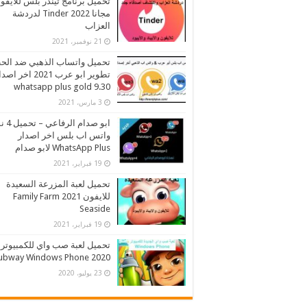
تحميل برنامج تيندر بلس للايفو
مجانا 2022 Tinder لدردشة
العزاب
21 نوفمبر، 2021
تحميل واتساب الذهبي ضد الح
تطوير ابو عرب 2021 اخر اص
whatsapp plus gold 9.30
3 مارس، 2021
ابو صدام ا
واتس اب بلس اخر اصدار
WhatsApp Plus لابو صدام
19 فبراير، 2021
تحميل لعبة المزرعة السعيدة
للايفون 2021 Family Farm
Seaside
19 فبراير، 2021
تحميل لعبة صب واي للكمبيوتر
2020 Subway Windows Phone
23 يوليو، 2020