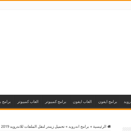
رويد
برامج ايفون
العاب ايفون
برامج كمبيوتر
العاب كمبيوتر
برامج ب
الرئيسية
»
برامج اندرويد
»
تحميل زيندر لنقل الملفات للاندرويد 2019 Xender