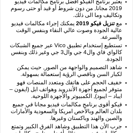
يعتبر برنامج الفيكو أفضل برنامج مكالمات فيديو
2019 مجانا, من دون شروط أو قيد أو حتى رسوم
وتكاليف وما الى ذلك.
مع
تنزيل فيكو 2019
يمكنك إجراء مكالمات فيديو
عالية الجودة وصوت عالي النقاء وبنفس الوقت
والسرعة.
تستطيع إستخدام تطبيق Vico عبر جميع الشبكات
كالواي فاي وال4 جي وال3 جي وغير ذلك وبنفس
الجودة.
شاهد التصميم والواجهة من الصور, حيث يمكن
لكبار السن وناقصي الرؤية إستعمالة بسهولة.
خفيف الحجم على هاتفك ومتعدد المنصات فهو
متوفر لجميع أجهزة الأندرويد وهواتف ابل (ايفون –
ايباد – ايبود), الكمبيوتر والأجهزة اللوحية.
فيكو أقوى برنامج مكالمات فيديو مجانا في جميع
بلدان العالم وبالأخص امريكا والسعودية والأمارات
والصين والهند وباكستان وغيرها.
جرب الأن هذا التطبيق وشاهد الفرق الكبير وتمتع