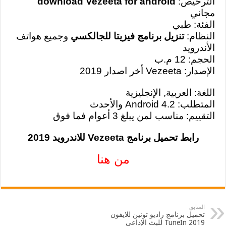
الترخيص:
download Vezeeta for android
مجاني
الفئة: طبي
النظام:
تنزيل برنامج فيزيتا للجالكسي
وجميع هواتف
الأندرويد
الحجم: 12 م.ب
الإصدار: Vezeeta أخر اصدار 2019
اللغة: العربية, الإنجليزية
المتطلب: Android 4.2 والأحدث
التقييم: مناسب لمن يبلغ 3 أعوام فما فوق
رابط تحميل برنامج Vezeeta للاندرويد 2019
من هنا
السابق
تحميل برنامج راديو تونين للايفون
2019 TuneIn للبث الإذاعي