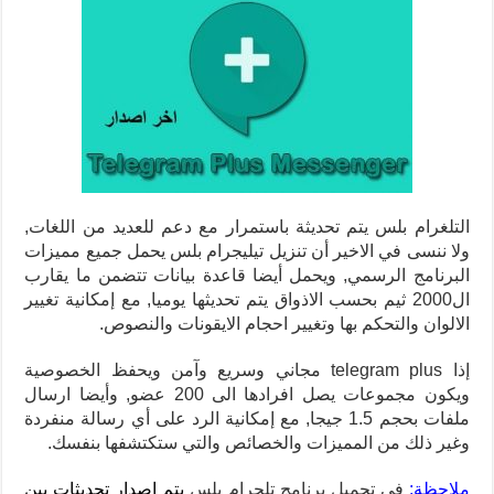
التلغرام بلس يتم تحديثة باستمرار مع دعم للعديد من اللغات,
ولا ننسى في الاخير أن تنزيل تيليجرام بلس يحمل جميع مميزات
البرنامج الرسمي, ويحمل أيضا قاعدة بيانات تتضمن ما يقارب
ال2000 ثيم بحسب الاذواق يتم تحديثها يوميا, مع إمكانية تغيير
الالوان والتحكم بها وتغيير احجام الايقونات والنصوص.
إذا telegram plus مجاني وسريع وآمن ويحفظ الخصوصية
ويكون مجموعات يصل افرادها الى 200 عضو, وأيضا ارسال
ملفات بحجم 1.5 جيجا, مع إمكانية الرد على أي رسالة منفردة
وغير ذلك من المميزات والخصائص والتي ستكتشفها بنفسك.
ملاحظة:
في تحميل برنامج تلجرام بلس
يتم إصدار تحديثات بين