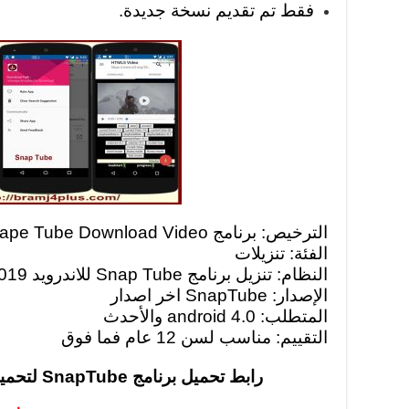
فقط تم تقديم نسخة جديدة.
الترخيص: برنامج Snape Tube Download Video مجاني
الفئة: تنزيلات
النظام: تنزيل برنامج Snap Tube للاندرويد 2019
الإصدار: SnapTube اخر اصدار
المتطلب: android 4.0 والأحدث
التقييم: مناسب لسن 12 عام فما فوق
رابط تحميل برنامج SnapTube لتحميل الفيديو للاندرويد 2019