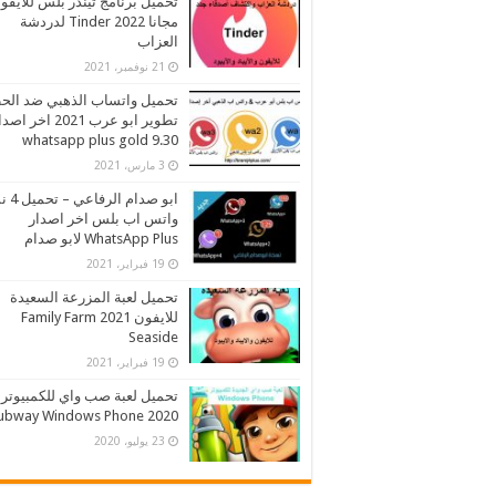
تحميل برنامج تيندر بلس للايفو
مجانا 2022 Tinder لدردشة
العزاب
21 نوفمبر، 2021
تحميل واتساب الذهبي ضد الح
تطوير ابو عرب 2021 اخر اص
whatsapp plus gold 9.30
3 مارس، 2021
ابو صدام ا
واتس اب بلس اخر اصدار
WhatsApp Plus لابو صدام
19 فبراير، 2021
تحميل لعبة المزرعة السعيدة
للايفون 2021 Family Farm
Seaside
19 فبراير، 2021
تحميل لعبة صب واي للكمبيوتر
2020 Subway Windows Phone
23 يوليو، 2020