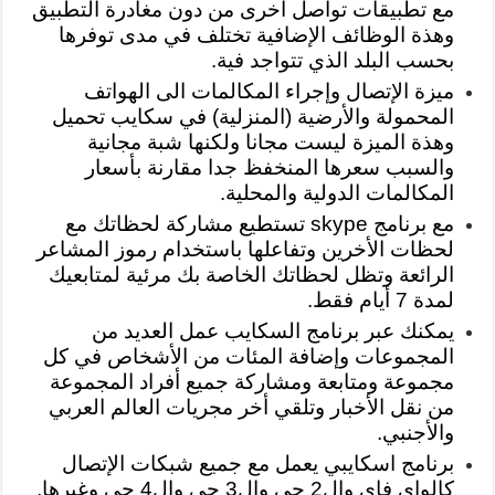
مع تطبيقات تواصل أخرى من دون مغادرة التطبيق
وهذة الوظائف الإضافية تختلف في مدى توفرها
بحسب البلد الذي تتواجد فية.
ميزة الإتصال وإجراء المكالمات الى الهواتف
المحمولة والأرضية (المنزلية) في سكايب تحميل
وهذة الميزة ليست مجانا ولكنها شبة مجانية
والسبب سعرها المنخفظ جدا مقارنة بأسعار
المكالمات الدولية والمحلية.
مع برنامج skype تستطيع مشاركة لحظاتك مع
لحظات الأخرين وتفاعلها باستخدام رموز المشاعر
الرائعة وتظل لحظاتك الخاصة بك مرئية لمتابعيك
لمدة 7 أيام فقط.
يمكنك عبر برنامج السكايب عمل العديد من
المجموعات وإضافة المئات من الأشخاص في كل
مجموعة ومتابعة ومشاركة جميع أفراد المجموعة
من نقل الأخبار وتلقي أخر مجريات العالم العربي
والأجنبي.
برنامج اسكايبي يعمل مع جميع شبكات الإتصال
كالواي فاي وال2 جي وال3 جي وال4 جي وغيرها,