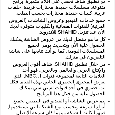
مع تطبيق شاهد تحصل على أفلام متميزة, برامج
متنوعة, مسلسلات جديدة, مختارات فريدة, حلقات
عربية, كليبات جديدة, مختارات بحسب الطلب.
جميع خدمات الفيديو وعروض الشاشات (العروض
المرئية) للقنوات الفضائية والكليبات متوفره لديك
الأن عند
تنزيل SHAHID للاندرويد
.
كل ما هو مفضل لديك من عروض الشاشة يمكنك
الحصول علية الأن وبتحديث يومي لجميع
المسلسلات اليومية, كما لو أنك تتابعها على شاشة
التلفزيون في منزلك.
من خلال تطبيق SHAHID, شاهد أقوى العروض
والإنتاج العربي والعالمي وبالعربي, فهو أحد
العلامات التابعة لمجموعة قنوات الMBC, الذي
يعرض المحتوى الحصري الخاص بهذة القناة, فكل
بث حصري في أحد قنوات ام بي سي يمكنك
الحصول علية من خلال هذا البرنامج.
يتم عرض الشاشة أو الفيديو في التطبيق بجميع
أنواع السرعة وبحسب نوع الشبكة التي تستخدمها,
فمهما كانت الشبكة ومهما كان سرعة الإتصال