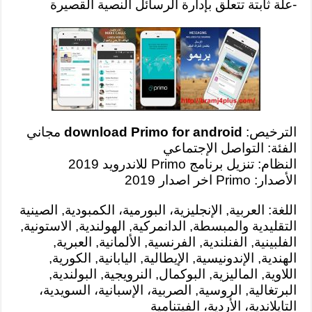
-علة ثابتة تتعلق بإدارة الرسائل النصية القصيرة
الترخيص:
download Primo for android
مجاني
الفئة: التواصل الإجتماعي
النظام: تنزيل برنامج Primo للاندرويد 2019
الأصدار: Primo اخر اصدار 2019
اللغة: العربية, الإنجليزية، البورمية، الكمبودية, الصينية
التقليدية والمبسطة, الدانمركية, الهولندية, الاستونية,
الفلبينية, الفنلندية, الفرنسية, الألمانية, العبرية,
الهندية, الإندونيسية, الإيطالية, اليابانية, الكورية,
اللاوية, الماليزية, البوكمال, النرويجية, البولندية,
البرتغالية, الروسية, الصربية، الإسبانية، السويدية،
التايلاندية، الأردية، الفيتنامية