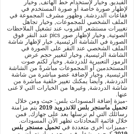
الفيديو, وخيار لإستخدام خط الهاتف, وخيار
لإظهار صورة خاصة أو صورة المستخدم في
فقاعات الدردشة, وظهور مشرف المجموعة في
الملف الشخصي للمجموعات, وخيار تجاهل
تغييرات مستشعر القروب عند تشغيل الملاحظات
الصوتية, وخيار لإظهار صور pics عند النقر فوق
الصورة في الشاشة الرئيسية, خيار لإظهار شاشة
الملف الشخصي عند النقر على الصورة في
الشاشة الرئيسية, وخيار لتغيير حجم عرض
الرموز التعبيرية للدردشة, وخيار لكتم صوت
المستخدمين أو المجموعات مباشرةً من الشاشة
الرئيسية, وخيار لإضافة عضو مباشرة من شاشة
الدردشة, وأيضا يمكنك تغيير خلفية مباشرة من
شاشة الدردشة, وغيرها من الخيارات التي لا غنى
عنها.
-ميزة إضافة المسودات بلس: حيث ومن خلال
تحميل ماسنجر بلس للاندرويد 2019
يتم مزامنة
رسائلك التي لم ترسلها بعد على جهازك, فمن
خلال قائمة المحادثات تظهر الأن المسودات.
-مميزات أخرى متعددة في
تحميل مسنجر بلس
2019
كوجود مشغل فيديو جديد وإستعراض صور