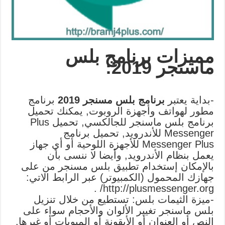
مميزات برنامج بلس
ماسنجر 2019:
-بداية يعتبر
برنامج بلس مسنجر 2019
برنامج
مطور لهواتف وأجهزة الروبوت, يمكنك تحميل
برنامج بلس ماسنجر للجالكسي, تحميل Plus
Messenger للأندرويد, تحميل برنامج
Messenger Plus للأجهزة اللوحية أو أي جهاز
يعمل بنظام الأندرويد, وأيضا لا ننسى بأن
بالإمكان إستخدام تطبيق بلس مسنجر من على
جهازك المحمول (الكمبيوتر) عبر الرابط الاتي:
http://plusmessenger.org/ .
-ميزة الثيمات بلس: تستطيع من خلال تنزيل
بلس ماسنجر تغيير الألوان والأحجام سواء على
النص أو العنوان أو الأيقونة أو المبوبات أو غيرها,