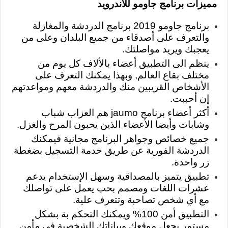
مميزات برنامج جاومو للاندرويد
برنامج جاومو 2019 برنامج الدردشة والمغازلة
والتعرف على أصدقاء من جميع البلدان وعلى من
يعجبك ويريد مواصلتك.
ينظم الى التطبيق أعضاء بالألاف كل يوم من
مختلف بقاع العالم, وبهذا يمكنك التعرف على
الأشخاص القريبين منك والدردشة معهم ومواعدتهم
إن أحببت.
أكثر أعضاء برنامج jaumo هم العزاب شباب
وشابات وأيضا الأعضاء الذين يحبون المرح والغزل.
جميع خصائص وجواهر البرنامج مجانية فيمكنك
الدردشة الفورية عن طريق خدمة التسجيل بضغطة
زر واحدة.
تطبيق يتميز بالمصداقية وسهل الإستخدام يدعم
عشرات اللغات ومصمم بحب يعمل على تواصلك
مع أي شخص تصاحبة وتتعرف علية.
التطبيق أمن 100% ويمكنك التحكم بة بشكل
مستمر يجعل موقعك وبياناتك الشخصية في مأمن