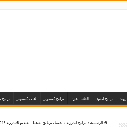
رويد
برامج ايفون
العاب ايفون
برامج كمبيوتر
العاب كمبيوتر
برامج ب
الرئيسية
»
برامج اندرويد
»
تحميل برنامج تشغيل الفيديو للاندرويد 2019 HD Video