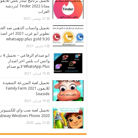
تحميل برنامج تيندر بلس للايفو
مجانا 2022 Tinder لدردشة
العزاب
21 نوفمبر، 2021
تحميل واتساب الذهبي ضد الح
تطوير ابو عرب 2021 اخر اص
whatsapp plus gold 9.30
3 مارس، 2021
ابو صدام ا
واتس اب بلس اخر اصدار
WhatsApp Plus لابو صدام
19 فبراير، 2021
تحميل لعبة المزرعة السعيدة
للايفون 2021 Family Farm
Seaside
19 فبراير، 2021
تحميل لعبة صب واي للكمبيوتر
2020 Subway Windows Phone
23 يوليو، 2020