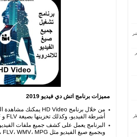
ر
مميزات برنامج اتش دي فيديو 2019
من خلال برنامج HD Video ي
أشرطة الفيديو، وكذلك تخزينها بصيغة FLV و SWF وبجودة HD.
حظر
البرنامج يعمل على كشف جميع ملفات الفيديو,
وبجميع صيغ الفيديو مثل AVI، MP4، MKV، FLV، WMV، MPG.