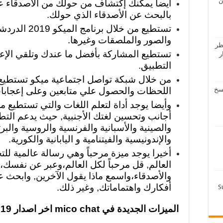
ن
أيضا يمكنك إكتشاف من حولك من الأصدقاء عبر
بالبحث عن الأصدقاء الذي حولك.
تستطيع من خلال
والصور والملصقات وغيرها.
ظر
تستطيع المشاركة بأفضل ما عندك وتلقي الإعج
دار
التطبيق.
من خلال شبكة تواصل اجتماعية ميكو تستطيع
لرفاعي – تحميل 4 نسخ
اللحظات والحصول علي متابعين وعلى إعجابا
وأيضا يوجد أداة لتعلم اللغات والتي تستطيع م
أجانب وتحسين لغتك الأجنبية, حيث يدعم التطبيق 
والصينية والأسبانية والفرنسية والروسية والبرتغا
والإندونيسية والفيتنامية و اليابانية والكورية.
أخيرا يوجد ميزة مرحباً وهي رسالة عالمية لل
العالم, قل مرحباً لكل العالم،وعبر عن نفسك
والأصدقاء،واسمع ماذا يقول الآخرين, وابحث 
أفكارك واهتماماتك, وغير ذلك.
الميزات الجديدة في mico chat اخر اصدار 2019