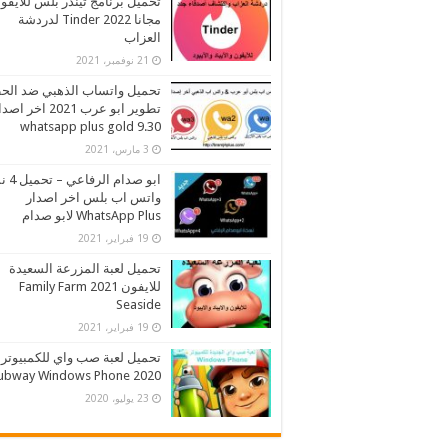
تحميل برنامج تيندر بلس للايفو
مجانا 2022 Tinder لدردشة
العزاب
21 نوفمبر، 2021
تحميل واتساب الذهبي ضد الح
تطوير ابو عرب 2021 اخر اص
whatsapp plus gold 9.30
3 مارس، 2021
ابو صدام ا
واتس اب بلس اخر اصدار
WhatsApp Plus لابو صدام
19 فبراير، 2021
تحميل لعبة المزرعة السعيدة
للايفون 2021 Family Farm
Seaside
19 فبراير، 2021
تحميل لعبة صب واي للكمبيوتر
2020 Subway Windows Phone
23 يوليو، 2020