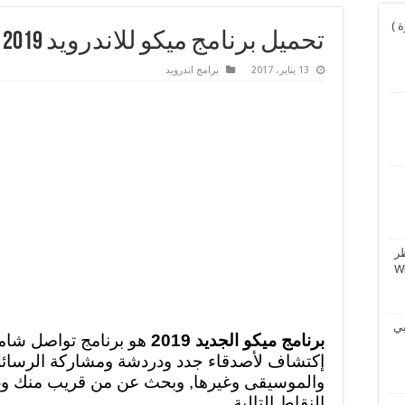
و نورة )
تحميل برنامج ميكو للاندرويد 2019 Download Mico
13 يناير، 2017
برامج اندرويد
ر
بي
برنامج ميكو الجديد 2019
هو برنامج تواصل شام
إكتشاف لأصدقاء جدد ودردشة ومشاركة الرسائل 
والموسيقى وغيرها, وبحث عن من قريب منك وغ
النقاط التالية.