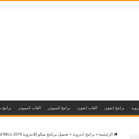
رويد
برامج ايفون
العاب ايفون
برامج كمبيوتر
العاب كمبيوتر
برامج ب
الرئيسية
»
برامج اندرويد
»
تحميل برنامج ميكو للاندرويد 2019 Download Mico