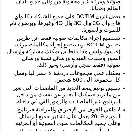
صوتية ومرئية غير محجوبة من والى جميع بلدان
العالم ومجانا.
يعمل تنزيل BOTIM على جميع الشبكات كالواي
فاي وال 2G وال 3G وال 4G وغيرها, وبوضوح تام
للصوت والصورة.
تستطيع إجراء مكالمات صوتية فقط عن طريق
تطبيق BOTIM, وتستطيع إجراء مكالمات مرئية
(فيديو), وليس هذا فقط بل يمكنك مشاركة وإرسال
الصور وملفات الفيديو ورسائل نصية ورسائل
صوتية (فقط سجل وأرسل) وغير ذلك.
يمكنك عمل مجموعات دردشة لا حصر لها وتصل
كل مجموعة الى 500 شخص.
تطبيق بوتيم يضم العديد من الملصقات التي تعبر
عن ما تريد فيمكنك التعبير عن نفسك من داخل
البرنامج عبر الملصقات والرموز التي في داخلة.
لا داعي للخوف من الإختراق والمراقبة فبرنامج
البوتيم 2019 يعمل على تشفير جميع الرسائل
وعلى جميع المكالمات سوى الصوتية أو المرئية.