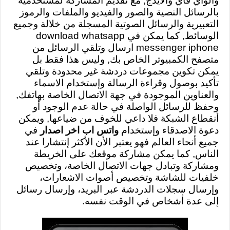
والواي فاي والايدج, مع تقديم المشاركة لمستخدمية
بالرسائل النصية والصور والفيديو والملفات والرموز
التعبيرية والرسائل الصوتية المسجلة من خلالة وجميع
الوسائط, كما يمكن في download whatsapp
messenger iphone ارسال وتلقي الرسائل من
متصفح الكمبيوتر الخاص بك, وليس هذا فقط بل
يمكن تكوين مجموعات دردشة غير محدودة وتلقي
تأكيد بوصول وقراءة الرسالة وإستخدام الاسماء
والعناوين الموجودة في جهة الاتصال الخاصة بهاتفك,
وحفظ للرسائل الواصلة في حالة عدم الوجود أو
أنقطاع الشبكة فلا داعي للخوف من ضياعها, ويمكن
دعوة الاصدقاء وإستخدام
واتس اب اخر اصدار
في
جميع أنحاء العالم فهو يعتبر الأن الأكثر إنتشارا عند
الناس, كما يمكن مشاركة موقعك على الخريطة
ومشاركة وتبادل جهات الاتصال الخاصة، وتخصيص
خلفيات للشاشة وتخصيص أصوات الاشعارات،
وإرسال سجلات الدردشة عبر البريد، وإرسال رسائل
إلى عدة أشخاص في الوقت نفسه.