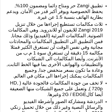
تطبيق Zangi حر ومتاح دائما ومضمون 100%,
يحفظ الخصوصية ويوفر أكبر قدر من الأمان, ويدعم
بطارية الهاتف بنسبة 1.5 عن غيرة.
ثلاث مكالمات تستطيع إجراءها من خلال تنزيل
Zangi 2019 للايفون أو للاندرويد, وهي المكالمات
الصوتية, المكالمات المرئية (الفيديو) وذلك مجانا,
فمن التطبيق الى التطبيق المكالمات والمحادثات
مجانية وفي نفس الوقت لن تستغرق الكثير فمثلا
مكالمة 15 دقيقة لن تستغرق سوة 1 م.ب من
الأنترنت, وأيضا المكالمات الى الشبكات
والتطبيقات والهواتف الأخرى بما فيها الخط الثابت,
وعادة ما تكون بسعر منخفض جدا, وجميع
المكالمات يمكنك إجراءها الى مكان في العالم.
لا تخف من جودة المكالمات فالجودة عالية ( HD,
720p ), وتعمل على جميع الشبكات منها الضعيفة
أيضا كال2G / EDGE وغيرها.
الدردشة ومشاركة الصور وأشرطة الفيديو
والرسائل النصية وغير ذلك من خلال تحميل زنكي