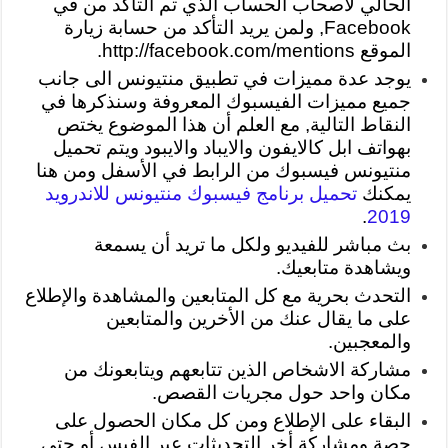
الحالي لأصحاب الحساب الذي تم التأكد من في
Facebook, ولمن يريد التأكد من حسابة زيارة
الموقع http://facebook.com/mentions.
يوجد عدة مميزات في تطبيق منتيونس الى جانب
جميع مميزات الفيسبوك المعروفة وسنذكرها في
النقاط التالية, مع العلم أن هذا الموضوع يختص
بهواتف ابل كالايفون والايباد والايبود ويتم تحميل
منتيونس فيسبوك من الرابط في الأسفل ومن هنا
يمكنك
تحميل برنامج فيسبوك منتيونس للاندرويد
.
2019
بث مباشر للفيديو ولكل ما تريد أن يسمعة
ويشاهدة متابعيك.
التحدث بحرية مع كل المتابعين والمشاهدة والإطلاع
على ما يقال عنك من الأخرين والمتابعين
والمعجبين.
مشاركة الاشخاص الذين تتابعهم ويتابعونك من
مكان واحد حول مجريات القصص.
البقاء على الإطلاع ومن كل مكان الحصول على
حصة ومشاركة أخر التحديثات عبر الفيس أو حتى