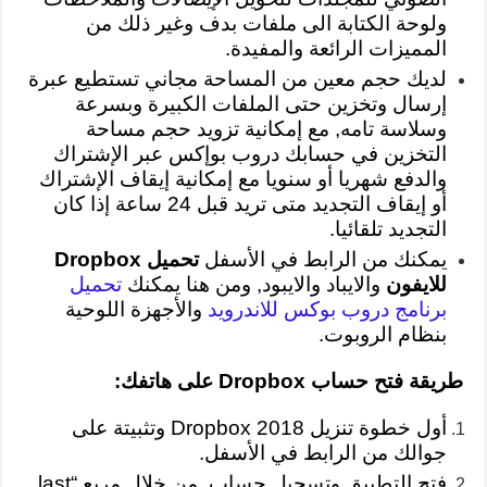
ولوحة الكتابة الى ملفات بدف وغير ذلك من
المميزات الرائعة والمفيدة.
لديك حجم معين من المساحة مجاني تستطيع عبرة
إرسال وتخزين حتى الملفات الكبيرة وبسرعة
وسلاسة تامه, مع إمكانية تزويد حجم مساحة
التخزين في حسابك دروب بوإكس عبر الإشتراك
والدفع شهريا أو سنويا مع إمكانية إيقاف الإشتراك
أو إيقاف التجديد متى تريد قبل 24 ساعة إذا كان
التجديد تلقائيا.
يمكنك من الرابط في الأسفل
تحميل Dropbox
للايفون
والايباد والايبود, ومن هنا يمكنك
تحميل
برنامج دروب بوكس للاندرويد
والأجهزة اللوحية
بنظام الروبوت.
طريقة فتح حساب Dropbox على هاتفك:
أول خطوة تنزيل Dropbox 2018 وتثبيتة على
جوالك من الرابط في الأسفل.
فتح التطبيق وتسجيل حساب, من خلال مربع “last