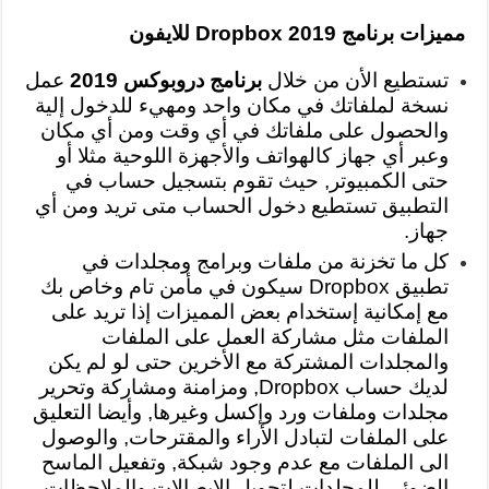
مميزات برنامج Dropbox 2019 للايفون
تستطيع الأن من خلال
برنامج دروبوكس 2019
عمل
نسخة لملفاتك في مكان واحد ومهيء للدخول إلية
والحصول على ملفاتك في أي وقت ومن أي مكان
وعبر أي جهاز كالهواتف والأجهزة اللوحية مثلا أو
حتى الكمبيوتر, حيث تقوم بتسجيل حساب في
التطبيق تستطيع دخول الحساب متى تريد ومن أي
جهاز.
كل ما تخزنة من ملفات وبرامج ومجلدات في
تطبيق Dropbox سيكون في مأمن تام وخاص بك
مع إمكانية إستخدام بعض المميزات إذا تريد على
الملفات مثل مشاركة العمل على الملفات
والمجلدات المشتركة مع الأخرين حتى لو لم يكن
لديك حساب Dropbox, ومزامنة ومشاركة وتحرير
مجلدات وملفات ورد وإكسل وغيرها, وأيضا التعليق
على الملفات لتبادل الأراء والمقترحات, والوصول
الى الملفات مع عدم وجود شبكة, وتفعيل الماسح
الضوئي للمجلدات لتحويل الإيصالات والملاحظات