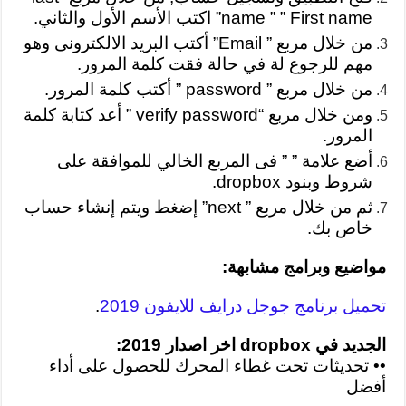
name ” ” First name” اكتب الأسم الأول والثاني.
من خلال مربع ” Email” أكتب البريد الالكترونى وهو
مهم للرجوع لة في حالة فقت كلمة المرور.
من خلال مربع ” password ” أكتب كلمة المرور.
ومن خلال مربع “verify password ” أعد كتابة كلمة
المرور.
أضع علامة ” ” فى المربع الخالي للموافقة على
شروط وبنود dropbox.
ثم من خلال مربع ” next” إضغط ويتم إنشاء حساب
خاص بك.
مواضيع وبرامج مشابهة:
تحميل برنامج جوجل درايف للايفون 2019
.
الجديد في dropbox اخر اصدار 2019:
•
• تحديثات تحت غطاء المحرك للحصول على أداء
أفضل