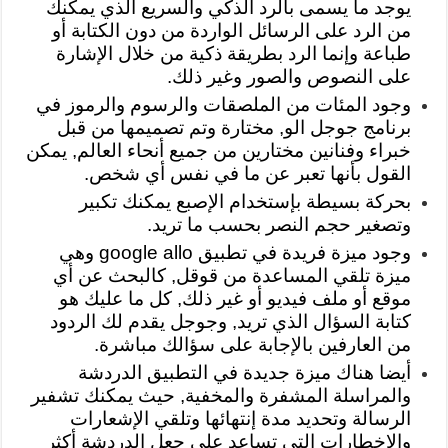
يوجد ما يسمى بالرد الذكي والسريع الذي يمكنك
من الرد على الرسائل الواردة من دون الكتابة أو
طباعة وإنما الرد بطريقة ذكية من خلال الإشارة
على النصوص والصور وغير ذلك.
وجود المئات من الملصقات والرسوم والرموز في
برنامج جوجل الو, مختارة وتم تصميمها من قبل
خبراء وفنانين مختارين من جميع أنحاء العالم, يمكن
القول بأنها تعبر عن ما في نفس أي شخص.
بحركة بسيطة بإستخدام الإصبع يمكنك تكبير
وتصغير حجم النصر بحسب ما تريد.
وجود ميزة فريدة في تطبيق google allo وهي
ميزة تلقي المساعدة من قوقل, كالبحث عن أي
موقع أو ملف فيديو أو غير ذلك, كل ما عليك هو
كتابة السؤال الذي تريد, وجوجل يقدم لك الردود
من العارفين بالإجابة على سؤالك مباشرة.
أيضا هناك ميزة جديدة في التطبيق الدردشة
والمراسلة المشفرة والمخفية, حيث يمكنك تشفير
الرسالة وتحديد مدة إنتهائها وتلقي الإشعارات
والإخطارات التي تساعد على جعل الدردشة أكثر