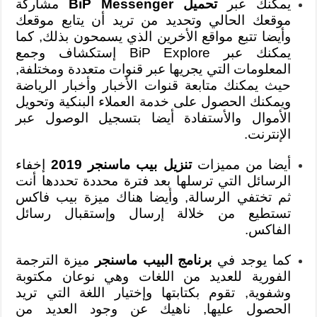
يمكنك عبر
تحميل BiP Messenger
مشاركة
موقعك الحالي وتحديد من تريد أن يتابع موقعك
وأيضا تتبع مواقع الأخرين الذي يسمحون بذلك, كما
يمكنك عبر BiP Explore إستكشاف وجمع
المعلومات التي يجريها عبر قنوات متعددة ومختلفة,
حيث يمكنك متابعة قنوات الأخبار وأخبار الرياضة
ويمكنك الحصول على خدمة العملاء البنكية وتحويل
الأموال والأستفادة أيضا بتسجيل الوصول عبر
الإنترنت.
أيضا من مميزات
تنزيل بيب ماسنجر 2019
إخفاء
الرسائل التي ترسلها بعد فترة محددة تحددها أنت
ثم تختفي الرسالة, وأيضا هناك ميزة بيب فاكس
تستطيع من خلالة إرسال وإستقبال رسائل
الفاكس.
كما يوجد في
برنامج البيب ماسنجر
ميزة الترجمة
الفورية للعديد من اللغات وهي نوعان مكتوبة
وشفوية, تقوم بكتابتها وإختيار اللغة التي تريد
الحصول عليها, ناهيك عن وجود العديد من