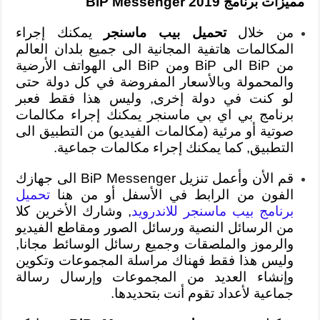
مميزات برنامج BiP Messenger 2019
من خلال
تحميل بيب ماسنجر
يمكنك إجراء
المكالمات هاتفية المجانية الى جميع بلدان العالم
من BiP الى BiP ومن BiP الى الهواتف الأرضية
والمحمولة وبالأسعار المفروضة في كل دولة حتى
لو كنت في دولة إخرى, وليس هذا فقط فعبر
برنامج بي اي بي ماسنجر يمكنك إجراء مكالمات
صوتية أو مرئية (مكالمات الفيديو) من التطبيق الى
التطبيق, كما يمكنك إجراء مكالمات جماعية.
قم الأن وأعمل تنزيل BiP Messenger الى جهازك
الفون من الرابط في الأسفل أو من هنا
تحميل
برنامج بيب ماسنجر للاندرويد
, وشارك الأخرين كلا
من الرسائل النصية ورسائل الصور ومقاطع الفيديو
والرموز والملصقات وجميع رسائل الوسائط مجانا,
وليس هذا فقط فهناك مراسلة المجموعات وتكوين
وإنشاء العديد من المجموعات وإرسال رسالة
جماعية لأعداد تقوم أنت بتحديدها.