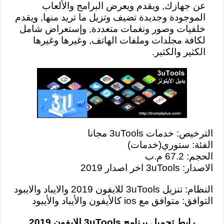
عن جهازك, ويقدم ويعرض البرامج والألعاب
الموجودة وجديدة تضيف وتزيل ما تريد منها, ويقدم
خلفيات وصور ونغمات متعددة, وإستعراض شامل
لكافة مجلدات وملفات الهاتف, وغيرها وغيرها
الكثير والكثير.
الترخيص: خدمات 3uTools مجانا
الفئة: ستوري(خدمات)
الحجم: 67.2 م.ب
الاصدار: 3uTools اخر اصدار 2019
النظام: تنزيل 3uTools للايفون 2019 والايباد والايبود
التوافق: متوافق مع ios كالأيفون والأيباد والأيبود
رابط تحميل برنامج 3uTools للايفون 2019