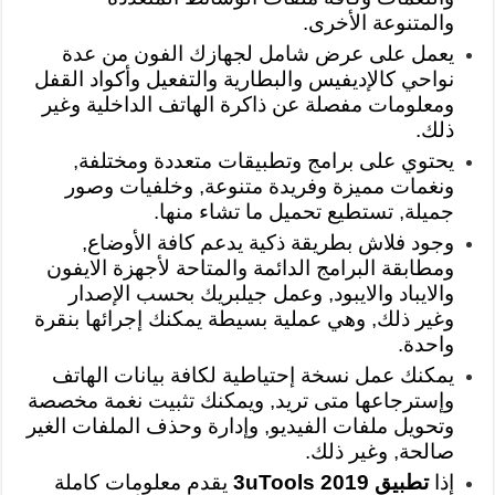
والمتنوعة الأخرى.
يعمل على عرض شامل لجهازك الفون من عدة
نواحي كالإديفيس والبطارية والتفعيل وأكواد القفل
ومعلومات مفصلة عن ذاكرة الهاتف الداخلية وغير
ذلك.
يحتوي على برامج وتطبيقات متعددة ومختلفة,
ونغمات مميزة وفريدة متنوعة, وخلفيات وصور
جميلة, تستطيع تحميل ما تشاء منها.
وجود فلاش بطريقة ذكية يدعم كافة الأوضاع,
ومطابقة البرامج الدائمة والمتاحة لأجهزة الايفون
والايباد والايبود, وعمل جيلبريك بحسب الإصدار
وغير ذلك, وهي عملية بسيطة يمكنك إجرائها بنقرة
واحدة.
يمكنك عمل نسخة إحتياطية لكافة بيانات الهاتف
وإسترجاعها متى تريد, ويمكنك تثبيت نغمة مخصصة
وتحويل ملفات الفيديو, وإدارة وحذف الملفات الغير
صالحة, وغير ذلك.
إذا
تطبيق 3uTools 2019
يقدم معلومات كاملة