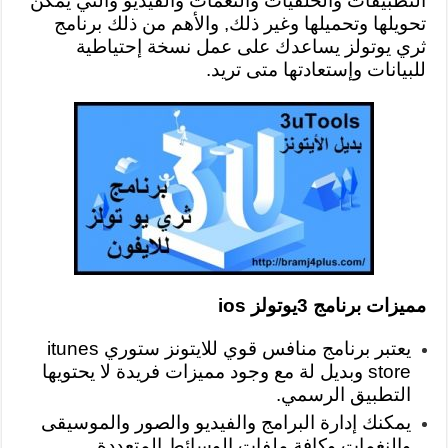
التطبيقات والخلفيات والنغمات والفيديو والتي يمكن
تحويلها وتحميلها وغير ذلك, والأهم من ذلك برنامج
ثري يوتولز يساعدك على عمل نسخة إحتياطية
للبيانات وإستعادتها متى تريد.
مميزات برنامج 3يوتولز ios
يعتبر برنامج منافس قوي للايتونز ستوري itunes
store وبديل لة مع وجود مميزات فريدة لا يحتويها
التطبيق الرسمي.
يمكنك إدارة البرامج والفيديو والصور والموسيقى
والنغمات وكافة ملفات الوسائط المتعددة